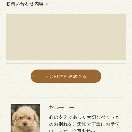
お問い合わせ内容
※
予めご了承ください。
＜個人情報の開示･訂正・削除･利用停止の手続につ
いて＞
当社では、お客様の個人情報の開示･訂正･削除・利
用停止の手続を定めさせて頂いております。
ご本人である事を確認のうえ、対応させて頂きま
す。
個人情報の開示･訂正･削除・利用停止の具体的手続
きにつきましては、お電話でお問合せ下さい。
セレモニー
心の支えであった大切なペットと
のお別れを、愛知で丁寧にお手伝
いします。合同火葬…