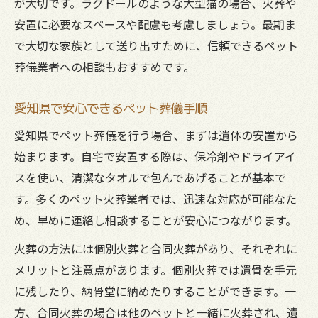
が大切です。ラグドールのような大型猫の場合、火葬や
ペット葬儀で悔いのない最期を迎える準備
安置に必要なスペースや配慮も考慮しましょう。最期ま
愛猫ラグドールを見送る心の整え方
で大切な家族として送り出すために、信頼できるペット
家族で考えるペット葬儀の選択肢とは
葬儀業者への相談もおすすめです。
後悔しないためのペット葬儀事前確認ポイ
愛知県で安心できるペット葬儀手順
ント
ペット葬儀後の心のケアとサポート活用法
愛知県でペット葬儀を行う場合、まずは遺体の安置から
ラグドールの火葬前後に大切な供養ポイント
始まります。自宅で安置する際は、保冷剤やドライアイ
スを使い、清潔なタオルで包んであげることが基本で
ペット葬儀における火葬前の供養準備方法
す。多くのペット火葬業者では、迅速な対応が可能なた
ラグドールの火葬後にできる供養スタイル
め、早めに連絡し相談することが安心につながります。
ペット葬儀で大切にしたい供養の心構え
火葬の方法には個別火葬と合同火葬があり、それぞれに
遺骨の扱い方とペット葬儀後の供養の選択
メリットと注意点があります。個別火葬では遺骨を手元
肢
に残したり、納骨堂に納めたりすることができます。一
ペット葬儀と供養グッズ選びのポイント
方、合同火葬の場合は他のペットと一緒に火葬され、遺