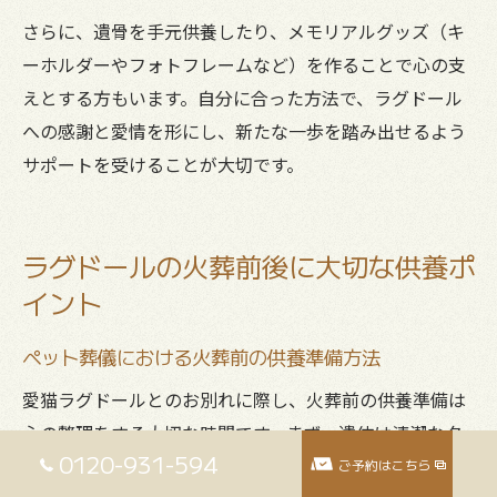
さらに、遺骨を手元供養したり、メモリアルグッズ（キ
ーホルダーやフォトフレームなど）を作ることで心の支
えとする方もいます。自分に合った方法で、ラグドール
への感謝と愛情を形にし、新たな一歩を踏み出せるよう
サポートを受けることが大切です。
ラグドールの火葬前後に大切な供養ポ
イント
ペット葬儀における火葬前の供養準備方法
愛猫ラグドールとのお別れに際し、火葬前の供養準備は
心の整理をする大切な時間です。まず、遺体は清潔なタ
0120-931-594
オルや毛布で包み、涼しい場所で安置します。保冷剤を
ご予約はこちら