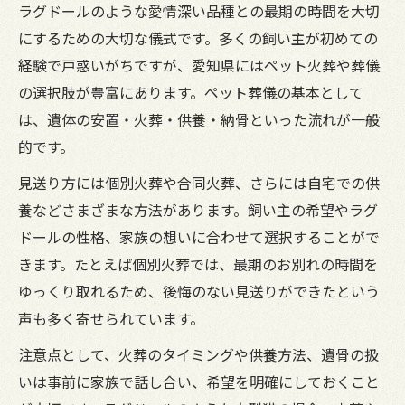
工夫
ラグドールのような愛情深い品種との最期の時間を大切
遺族の心を癒すペット葬儀サポートの選び
にするための大切な儀式です。多くの飼い主が初めての
方
経験で戸惑いがちですが、愛知県にはペット火葬や葬儀
愛知県で選ばれる心温まるペット葬儀とは
の選択肢が豊富にあります。ペット葬儀の基本として
は、遺体の安置・火葬・供養・納骨といった流れが一般
ペット葬儀で後悔しないための事前相談の
的です。
重要性
ペット葬儀なら愛知県で知るべき安置と火葬の
見送り方には個別火葬や合同火葬、さらには自宅での供
方法
養などさまざまな方法があります。飼い主の希望やラグ
ドールの性格、家族の想いに合わせて選択することがで
ペット葬儀前の正しい安置方法と注意点
きます。たとえば個別火葬では、最期のお別れの時間を
火葬前に知っておきたいペット葬儀の流れ
ゆっくり取れるため、後悔のない見送りができたという
ラグドールに適した安置期間と火葬プラン
声も多く寄せられています。
愛知県でペット葬儀を依頼する際の手順
注意点として、火葬のタイミングや供養方法、遺骨の扱
ペット葬儀の火葬方法と選択基準について
いは事前に家族で話し合い、希望を明確にしておくこと
悔いのない猫との最期を送るためにできること