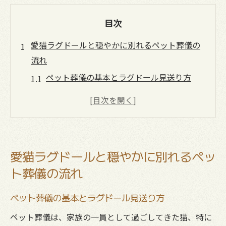
目次
愛猫ラグドールと穏やかに別れるペット葬儀の
流れ
ペット葬儀の基本とラグドール見送り方
愛知県で安心できるペット葬儀手順
ラグドールに適したペット葬儀の特徴とは
ペット葬儀前に準備しておきたい心構え
愛猫との最後の時間を大切に過ごす工夫
愛猫ラグドールと穏やかに別れるペッ
心安らぐお別れを叶えるペット葬儀のコツ
ト葬儀の流れ
ペット葬儀で心安らぐお別れを実現する方
法
ペット葬儀の基本とラグドール見送り方
ラグドールの個性に寄り添うペット葬儀の
ペット葬儀は、家族の一員として過ごしてきた猫、特に