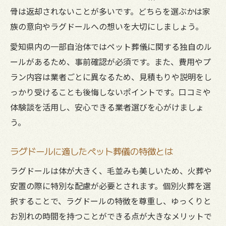
大切な遺骨を守る手元供養と納骨の選択肢
骨は返却されないことが多いです。どちらを選ぶかは家
ペット葬儀後の手元供養とはどんな方法か
族の意向やラグドールへの想いを大切にしましょう。
ラグドールの遺骨を守る納骨スタイル紹介
愛知県内の一部自治体ではペット葬儀に関する独自のル
ペット葬儀で選ばれる手元供養グッズの特
ールがあるため、事前確認が必須です。また、費用やプ
徴
ラン内容は業者ごとに異なるため、見積もりや説明をし
家族で考える納骨と手元供養のメリット
っかり受けることも後悔しないポイントです。口コミや
ペット葬儀後の遺骨保存方法と注意点
体験談を活用し、安心できる業者選びを心がけましょ
う。
ラグドールに適したペット葬儀の特徴とは
ラグドールは体が大きく、毛並みも美しいため、火葬や
安置の際に特別な配慮が必要とされます。個別火葬を選
択することで、ラグドールの特徴を尊重し、ゆっくりと
お別れの時間を持つことができる点が大きなメリットで