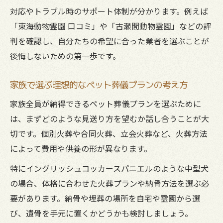
納骨や自宅供養のメリットと留意点
対応やトラブル時のサポート体制が分かります。例えば
夏場のイングリッシュコッカースパニエル安置
「東海動物霊園 口コミ」や「古瀬間動物霊園」などの評
手順とコツ
判を確認し、自分たちの希望に合った業者を選ぶことが
夏場のペット葬儀前に必要な安置準備とは
後悔しないための第一歩です。
イングリッシュコッカースパニエルの遺体
管理ポイント
家族で選ぶ理想的なペット葬儀プランの考え方
暑い季節に適したペット葬儀の安置対策
家族全員が納得できるペット葬儀プランを選ぶために
保冷剤やドライアイス活用の注意点とコツ
は、まずどのような見送り方を望むか話し合うことが大
家族で協力する安全な安置方法の実践例
切です。個別火葬や合同火葬、立会火葬など、火葬方法
によって費用や供養の形が異なります。
特にイングリッシュコッカースパニエルのような中型犬
の場合、体格に合わせた火葬プランや納骨方法を選ぶ必
要があります。納骨や埋葬の場所を自宅や霊園から選
び、遺骨を手元に置くかどうかも検討しましょう。