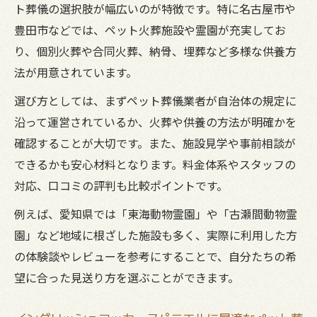
ト葬儀の選択肢が幅広いのが特徴です。特に名古屋市や
いなく見送る準備とは
豊田市などでは、ペット火葬施設や霊園が充実してお
ペット葬儀前に準備しておきたい大切なポ
り、個別火葬や合同火葬、納骨、埋葬など多様な供養方
イント
法が用意されています。
イングリッシュコッカースパニエルの最期
選び方としては、まずペット葬儀業者が自治体の規定に
に家族でできること
沿って運営されているか、火葬や供養の方法が明確かを
安心して進めるためのペット葬儀準備チェ
確認することが大切です。また、施設見学や事前相談が
ックリスト
できるかも安心材料となります。料金体系やスタッフの
葬儀当日までに愛犬へ伝えたい感謝の気持
対応、口コミの評判も比較ポイントです。
ち
例えば、愛知県では「東海動物霊園」や「古瀬間動物霊
ペット葬儀に向けて必要な心の整理と向き
園」など地域に根ざした施設も多く、実際に利用した方
合い方
の体験談やレビューを参考にすることで、自分たちの希
ペット葬儀における愛知県での費用相場と選び
望に合った見送り方を選ぶことができます。
方のポイント
ペット葬儀の費用相場を知って安心の準備