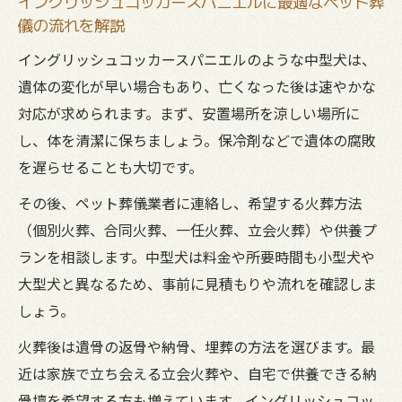
イングリッシュコッカースパニエルに最適なペット葬
を
儀の流れを解説
イングリッシュコッカースパニエルに適し
イングリッシュコッカースパニエルのような中型犬は、
た費用の考え方
遺体の変化が早い場合もあり、亡くなった後は速やかな
愛知県のペット葬儀プラン選びで失敗しな
対応が求められます。まず、安置場所を涼しい場所に
い方法
し、体を清潔に保ちましょう。保冷剤などで遺体の腐敗
を遅らせることも大切です。
納得できるペット葬儀料金の内訳とチェッ
クポイント
その後、ペット葬儀業者に連絡し、希望する火葬方法
ペット葬儀費用を抑えるための賢い選択肢
（個別火葬、合同火葬、一任火葬、立会火葬）や供養プ
最適なタイミングで行うペット火葬のための安
ランを相談します。中型犬は料金や所要時間も小型犬や
心ガイド
大型犬と異なるため、事前に見積もりや流れを確認しま
しょう。
ペット葬儀で火葬を行う最適な日程とは
イングリッシュコッカースパニエルの火葬
火葬後は遺骨の返骨や納骨、埋葬の方法を選びます。最
タイミングの目安
近は家族で立ち会える立会火葬や、自宅で供養できる納
骨壇を希望する方も増えています。イングリッシュコッ
愛知県で火葬予約をスムーズに進めるコツ