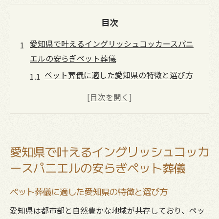
目次
愛知県で叶えるイングリッシュコッカースパニ
エルの安らぎペット葬儀
ペット葬儀に適した愛知県の特徴と選び方
イングリッシュコッカースパニエルに最適
なペット葬儀の流れを解説
愛知県で信頼できるペット葬儀業者を見極
めるポイント
愛知県で叶えるイングリッシュコッカ
家族で選ぶ理想的なペット葬儀プランの考
ースパニエルの安らぎペット葬儀
え方
口コミを活用したペット葬儀業者の選び方
ペット葬儀に適した愛知県の特徴と選び方
と体験談
愛知県は都市部と自然豊かな地域が共存しており、ペッ
イングリッシュコッカースパニエルの最後を悔