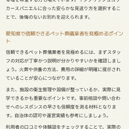
カースパニエルに合った安らかな見送り方を選択するこ
ペット葬儀時に火葬タイミングで注意すべ
とで、後悔のないお別れを迎えられます。
き点
暑い時期にペット火葬を行う際のポイント
愛知県で信頼できるペット葬儀業者を見極めるポイン
大切な遺骨の供養方法を家族と話し合う際の注
ト
意点
信頼できるペット葬儀業者を見極めるには、まずスタッ
ペット葬儀後の遺骨供養で迷わない話し合
フの対応が丁寧かつ説明が分かりやすいかを確認しまし
い術
ょう。火葬や供養の方法、費用の詳細が明確に提示され
家族で決めるイングリッシュコッカースパ
ていることが安心につながります。
ニエルの供養方法
また、施設の衛生管理や設備が整っているか、実際に見
ペット葬儀の遺骨選択肢と供養スタイル比
学できるかも重要なポイントです。事前相談や問い合わ
較
せへのレスポンスの早さも信頼度を測る材料となりま
愛知県で選ばれるペット葬儀後の供養プラ
す。自治体の認可や運営実績も参考にしましょう。
ン
利用者の口コミや体験談をチェックすることで、実際の