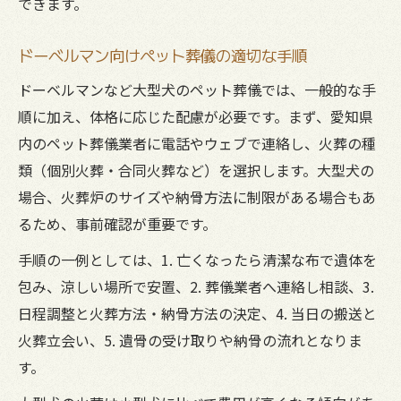
できます。
ペット葬儀の口コミや評判を活用する方法
ドーベルマン向けペット葬儀の適切な手順
納得できるペット葬儀に必要な準備と相談
合同火葬と個別火葬の違いを深掘り解説
ドーベルマンなど大型犬のペット葬儀では、一般的な手
順に加え、体格に応じた配慮が必要です。まず、愛知県
ペット葬儀の合同火葬と個別火葬の基本知
内のペット葬儀業者に電話やウェブで連絡し、火葬の種
識
類（個別火葬・合同火葬など）を選択します。大型犬の
ドーベルマンに合う火葬方法の選び方
場合、火葬炉のサイズや納骨方法に制限がある場合もあ
愛知県のペット葬儀で選ばれる火葬形式と
るため、事前確認が重要です。
は
手順の一例としては、1. 亡くなったら清潔な布で遺体を
火葬後の遺骨返却と納骨の流れを解説
包み、涼しい場所で安置、2. 葬儀業者へ連絡し相談、3.
ペット葬儀における立会とお別れの違い
日程調整と火葬方法・納骨方法の決定、4. 当日の搬送と
遺骨の扱いや納骨に迷った時のポイント
火葬立会い、5. 遺骨の受け取りや納骨の流れとなりま
ペット葬儀後の遺骨の保管方法と注意点
す。
遺骨の納骨先に迷った時の考え方