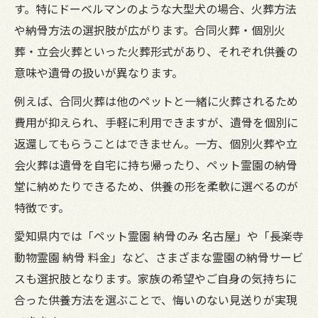
す。特にドーベルマンのような大型犬の場合、火葬方法
ペット葬儀の出張火葬サービスの特徴と注
や納骨方法の選択肢が広がります。合同火葬・個別火
意点
葬・立会火葬といった火葬形式があり、それぞれ供養の
ペット葬儀の納骨方法を比較検討するなら
意味や遺骨の扱いが異なります。
ペット葬儀後の納骨先とその選び方
例えば、合同火葬は他のペットと一緒に火葬されるため
納骨堂と自宅供養の違いを徹底比較
費用が抑えられ、手軽に利用できますが、遺骨を個別に
愛知県で選べるペット葬儀の納骨プラン
返還してもらうことはできません。一方、個別火葬や立
ペット葬儀後の遺骨保管方法を詳しく解説
会火葬は遺骨を自宅に持ち帰ったり、ペット霊園の納骨
合同墓地と個別納骨のメリット・デメリッ
堂に納めたりできるため、供養の形を柔軟に選べるのが
ト
特徴です。
心の整理と納得できる供養の選び方とは
愛知県内では「ペット霊園 納骨のみ 名古屋」や「長楽寺
ペット葬儀で後悔しないための心構え
動物霊園 納骨 料金」など、さまざまな霊園の納骨サービ
ドーベルマンの供養体験談から学ぶ選択肢
スも選択肢となります。家族の希望やご自身の気持ちに
家族で話し合うペット葬儀と納骨のポイン
合った供養方法を選ぶことで、悔いのない見送りが実現
ト