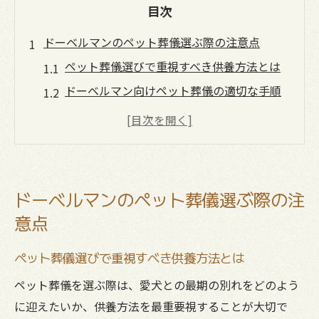
目次
ドーベルマンのペット葬儀選ぶ際の注意点
ペット葬儀選びで重視すべき供養方法とは
ドーベルマン向けペット葬儀の適切な手順
大型犬のペット葬儀で失敗しないポイント
愛知県で信頼できるペット葬儀業者の見極
め方
ペット葬儀に必要な準備と家族の役割
ドーベルマンのペット葬儀選ぶ際の注
愛知県で大型犬の火葬を考える前に
意点
ペット葬儀の火葬方法と選ぶ基準を解説
ペット葬儀選びで重視すべき供養方法とは
大型犬向けペット葬儀の事前相談の重要性
ペット葬儀で知るべき体重区分と費用目安
ペット葬儀を選ぶ際は、愛犬との最期の別れをどのよう
火葬施設選びで注意したいポイントまとめ
に迎えたいか、供養方法を最重要視することが大切で