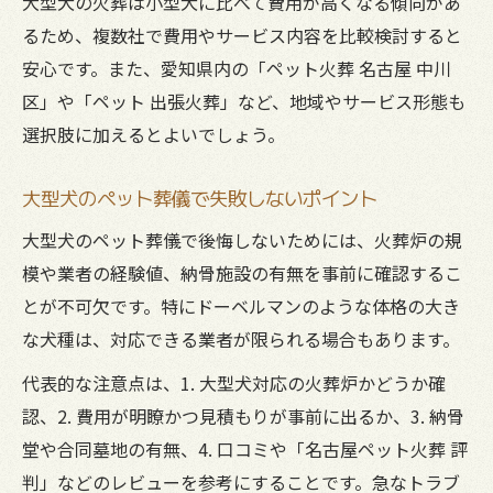
大型犬の火葬は小型犬に比べて費用が高くなる傾向があ
自宅でのペット葬儀供養は法律的に大丈
るため、複数社で費用やサービス内容を比較検討すると
夫？
安心です。また、愛知県内の「ペット火葬 名古屋 中川
ペット葬儀の納骨堂利用とそのメリット
区」や「ペット 出張火葬」など、地域やサービス形態も
遺骨を家族で見守る供養の方法とは
選択肢に加えるとよいでしょう。
大型犬のペット葬儀で失敗しないポイント
大型犬のペット葬儀で後悔しないためには、火葬炉の規
模や業者の経験値、納骨施設の有無を事前に確認するこ
とが不可欠です。特にドーベルマンのような体格の大き
な犬種は、対応できる業者が限られる場合もあります。
代表的な注意点は、1. 大型犬対応の火葬炉かどうか確
認、2. 費用が明瞭かつ見積もりが事前に出るか、3. 納骨
堂や合同墓地の有無、4. 口コミや「名古屋ペット火葬 評
判」などのレビューを参考にすることです。急なトラブ