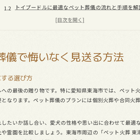
トイプードルに最適なペット葬儀の流れと手順を解
後悔しないためのペット葬儀前の準備ポイント
ペット葬儀で家族全員が納得するお別れ方法とは
口コミで選ぶ安心できるペット葬儀サービスの特徴
ペット葬儀で注目すべき遺体安置のポイント
葬儀で悔いなく見送る方法
ペット葬儀前に知っておきたい遺体安置の注意点
衛生的に保つペット葬儀の安置期間と保冷方法
にする選び方
トイプードルの遺体安置で必要なアイテム一覧
ルへの最後の贈り物です。特に愛知県東海市では、ペット
ペット葬儀で正しく行う遺体安置の流れを解説
要となります。ペット葬儀のプランには個別火葬や合同火
家族で協力できるペット葬儀時の安置準備とは
愛知県東海市で選ぶトイプードルの安らかな供養
れしたいか話し合い、愛犬の性格や思い出に合わせて最適
ペット葬儀で選ぶ供養方法とその選択基準を解説
や霊園を比較しましょう。東海市周辺の「ペット火葬 東海
トイプードル向けペット葬儀の供養先を比較検討