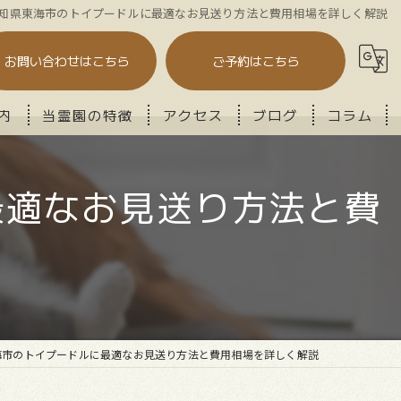
知県東海市のトイプードルに最適なお見送り方法と費用相場を詳しく解説
お問い合わせはこちら
ご予約はこちら
内
当霊園の特徴
アクセス
ブログ
コラム
火葬
最適なお見送り方法と費
セレモニー
供養
納骨
メモリアル
海市のトイプードルに最適なお見送り方法と費用相場を詳しく解説