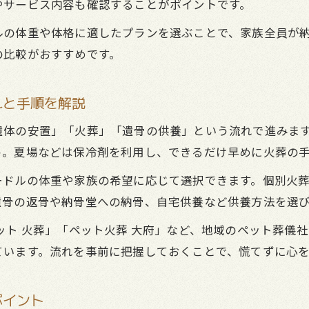
やサービス内容も確認することがポイントです。
家族の希望に寄り添うペット葬儀の供養提案
ルの体重や体格に適したプランを選ぶことで、家族全員が
口コミから選ぶ安心できるペット葬儀供養先
の比較がおすすめです。
ペット葬儀後も心が安らぐ供養の方法とは
遺骨自宅安置のリスクと後悔しない対策とは
れと手順を解説
ペット葬儀後の遺骨自宅安置が抱えるリスクとは
遺体の安置」「火葬」「遺骨の供養」という流れで進みま
カビや衛生問題を防ぐペット葬儀後の対策方法
う。夏場などは保冷剤を利用し、できるだけ早めに火葬の
ペット葬儀で後悔しない遺骨供養の選び方を解説
ードルの体重や家族の希望に応じて選択できます。個別火
風水的観点から見た遺骨安置とペット葬儀の注意点
遺骨の返骨や納骨堂への納骨、自宅供養など供養方法を選
ペット葬儀後に多い遺骨の悩みと解決策を紹介
ット 火葬」「ペット火葬 大府」など、地域のペット葬儀
ペット葬儀の費用相場とスマートな選び方
ています。流れを事前に把握しておくことで、慌てずに心
ペット葬儀の費用相場と賢いサービス選定法
トイプードルに最適なペット葬儀の費用目安とは
ポイント