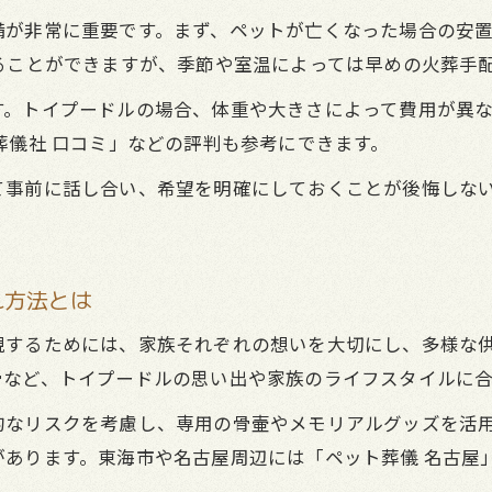
ペット葬儀の価格差とサービス内容を比較する方法
備が非常に重要です。まず、ペットが亡くなった場合の安
口コミを活用したペット葬儀費用の見極めポイント
ることができますが、季節や室温によっては早めの火葬手
予算に合わせたペット葬儀プランの選び方
す。トイプードルの場合、体重や大きさによって費用が異
家族で語るトイプードルとの最後のお別れ
葬儀社 口コミ」などの評判も参考にできます。
ペット葬儀を通じて家族で分かち合う想いの整理
て事前に話し合い、希望を明確にしておくことが後悔しな
トイプードルとの別れで心が癒やされるペット葬儀
。
家族で考える後悔しないペット葬儀の大切な時間
ペット葬儀がもたらす家族の絆と心のケア方法
れ方法とは
ペット葬儀経験者の声に学ぶ後悔しないお別れ
現するためには、家族それぞれの想いを大切にし、多様な
骨など、トイプードルの思い出や家族のライフスタイルに
的なリスクを考慮し、専用の骨壷やメモリアルグッズを活
あります。東海市や名古屋周辺には「ペット葬儀 名古屋