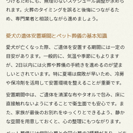
つけるためにも、無理のないスケジュール調整が求めら
口コミを参考にしたペット葬儀の合意形成
れます。火葬のタイミングを誤ると後悔につながるた
術
め、専門業者と相談しながら進めましょう。
狆を想う心温まるペット葬儀実践アドバイス
愛犬の遺体安置期間とペット葬儀の基本知識
ペット葬儀で心温まるお別れを実現する方
愛犬が亡くなった際、ご遺体を安置する期間には一定の
法
目安があります。一般的に、気温や季節にもよります
狆に寄り添うペット葬儀の供養アレンジ例
が、2日以内には火葬や葬儀の手続きを進めるのが望ま
ペット葬儀体験者が語る納得できる供養法
しいとされています。特に夏場は腐敗が早いため、冷房
遺骨の扱いで後悔しないためのペット葬儀
や保冷剤を活用して安置環境を整えることが重要です。
術
安置期間中は、ご遺体を清潔な布やタオルで包み、床に
口コミで評価の高いペット葬儀の工夫ポイ
直接触れないようにすることで衛生面でも安心です。ま
ント
た、家族が最後のお別れをゆっくりとできるよう、静か
な空間を用意しておくと、心の整理にもつながります。
ペット葬儀には個別火葬と合同火葬の2種類があり、どち