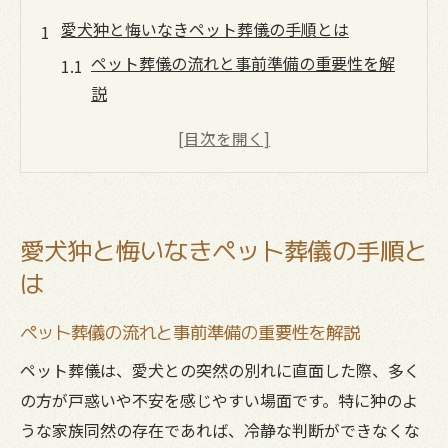
愛犬狆と悔いなきペット葬儀の手順とは
ペット葬儀の流れと事前準備の重要性を解
説
ペット葬儀で火葬のタイミングを選ぶコツ
愛犬の遺体安置期間とペット葬儀の基本知
識
ペット葬儀社選びで重視すべき安心ポイン
愛犬狆と悔いなきペット葬儀の手順と
ト
は
狆のペット葬儀体験から学ぶ後悔しない手
順
ペット葬儀の流れと事前準備の重要性を解説
後悔しない別れ方を考えるペット葬儀体験談
ペット葬儀は、愛犬との突然の別れに直面した際、多く
ペット葬儀体験談から後悔しない別れの心
の方が戸惑いや不安を感じやすい場面です。特に狆のよ
得
うな家族同然の存在であれば、冷静な判断ができなくな