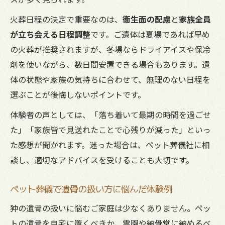
火葬日程の決定で重要なのは、
衛生面の配慮
と
家族全員
が立ち会える日程調整
です。ご遺体は夏場であれば早め
の火葬が推奨されますが、冬場ならドライアイスや保冷
剤を使いながら、数日間安置できる場合もあります。遺
体の状態や家族の気持ちに合わせて、無理のない日程を
選ぶことが後悔しないポイントです。
体験者の声としては、「落ち着いて最期の時間を過ごせ
た」「家族皆で見送れたことで心残りが減った」といっ
た感想が聞かれます。迷った場合は、ペット葬儀社に相
談し、適切なアドバイスを受けることも大切です。
ペット葬儀で遺骨の扱い方に悩んだ体験例
狆の遺骨の扱いに悩むご家庭は少なくありません。ペッ
トの遺骨を自宅に置くべきか、霊園や納骨堂に納めるべ