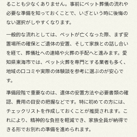
家族で話し合うペット葬儀の大切なポイン
ることも少なくありません。事前にペット葬儀の流れや
ト
必要な準備を知っておくことで、いざという時に後悔の
火葬日程の決定に迷った時の実体験に学ぶ
ない選択がしやすくなります。
ペット葬儀で遺骨の扱い方に悩んだ体験例
一般的な流れとしては、ペットが亡くなった際、まず安
ペット葬儀費用の実際と後悔しない工夫
置場所の確保とご遺体の安置、そして家族との話し合い
火葬後の遺骨供養に迷った時の心構え
を経て、葬儀社への連絡や火葬の手配へと進みます。愛
知県東海市では、ペット火葬を専門とする業者も多く、
ペット葬儀後の遺骨供養方法を比較検討し
地域の口コミや実際の体験談を参考に選ぶのが安心で
よう
す。
自宅で遺骨を保管する際のペット葬儀の注
意点
準備段階で重要なのは、遺体の安置方法や必要書類の確
ペット葬儀体験者が語る風水と供養の工夫
認、費用の目安の把握などです。特に初めての方には、
チェックリストを作成しておくことが推奨されます。こ
カビや湿気対策で安心ペット葬儀後の管理
れにより、精神的な負担を軽減でき、家族全員が納得で
法
きる形でお別れの準備を進められます。
遺骨供養を巡る家族の意見調整のポイント