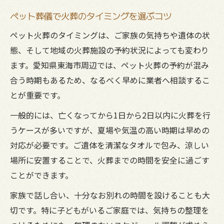
供養方法を選ぶ際のポイントと注意点
ペット葬儀で火葬のタイミングを選ぶコツ
ペット葬儀で供養方法を選ぶ際の判断基準
ペット火葬のタイミングは、ご家族の気持ちや遺体の状
供養塔や手元供養のメリットとリスク解説
態、そして地域の火葬施設の予約状況によっても変わり
ペット葬儀後に後悔しない選択のコツとは
ます。愛知県東海市周辺では、ペット火葬の予約が混み
家族で相談したいペット葬儀供養の注意点
合う時期もあるため、なるべく早めに業者へ相談するこ
口コミから学ぶペット葬儀供養方法の選び
とが重要です。
方
一般的には、亡くなってから1日から2日以内に火葬を行
ペット葬儀で家族と後悔なしの話し合い方
うケースが多いですが、夏場や気温の高い時期は早めの
家族で進めるペット葬儀の話し合いのコツ
対応が必要です。ご遺体を清潔なタオルで包み、涼しい
ペット葬儀における意見の食い違い対策法
場所に安置することで、火葬までの時間を安全に過ごす
ことができます。
後悔しないためのペット葬儀家族会議の進
め方
家族で話し合い、十分なお別れの時間を設けることも大
家族の希望を尊重したペット葬儀の決定要
切です。特に子どもがいるご家庭では、気持ちの整理を
素