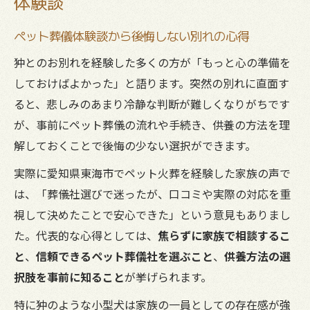
体験談
ペット葬儀体験談から後悔しない別れの心得
狆とのお別れを経験した多くの方が「もっと心の準備を
しておけばよかった」と語ります。突然の別れに直面す
ると、悲しみのあまり冷静な判断が難しくなりがちです
が、事前にペット葬儀の流れや手続き、供養の方法を理
解しておくことで後悔の少ない選択ができます。
実際に愛知県東海市でペット火葬を経験した家族の声で
は、「葬儀社選びで迷ったが、口コミや実際の対応を重
視して決めたことで安心できた」という意見もありまし
た。代表的な心得としては、
焦らずに家族で相談するこ
と
、
信頼できるペット葬儀社を選ぶこと
、
供養方法の選
択肢を事前に知ること
が挙げられます。
特に狆のような小型犬は家族の一員としての存在感が強