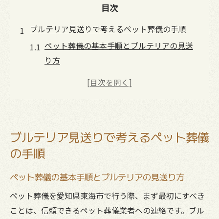
目次
ブルテリア見送りで考えるペット葬儀の手順
ペット葬儀の基本手順とブルテリアの見送
り方
東海市のペット葬儀で優先すべき点を解説
ブルテリア向けペット葬儀の流れと必要な
準備
愛犬を悔いなく送るペット葬儀のポイント
ブルテリア見送りで考えるペット葬儀
知多半島エリアのペット葬儀の特徴と注意
の手順
点
心安らぐペット葬儀を東海市で行うポイント
ペット葬儀の基本手順とブルテリアの見送り方
東海市でペット葬儀を依頼する際の選択肢
ペット葬儀を愛知県東海市で行う際、まず最初にすべき
心のケアを重視したペット葬儀の流れと工
ことは、信頼できるペット葬儀業者への連絡です。ブル