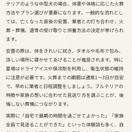
夫
テリアのような中型犬の場合、体重や体格に応じた火葬
家族の思いに寄り添うペット葬儀の進め方
方法やプラン選びが重要になります。一般的な流れとし
東海市のペット葬儀社の特徴や比較ポイン
ては、亡くなった直後の安置、業者との打ち合わせ、火
ト
葬・葬儀、遺骨の受け取りと供養方法の決定が挙げられ
ます。
ブルテリアを丁寧に見送るための心構え
火葬前に知りたいブルテリア安置の工夫
安置の際は、体をきれいに拭き、タオルや毛布で包み、
涼しい場所に寝かせてあげることが推奨されます。特に
ペット葬儀前の安置方法と正しい対応手順
夏場はドライアイスや保冷剤を利用し、衛生状態の維持
火葬までブルテリアを安置する際の注意点
に注意が必要です。火葬までの期間は通常1〜3日が目安
季節ごとの安置日数とケアのポイント
で、早めに業者と日程調整をしましょう。ブルテリアの
ドライアイスや保冷剤を活用した適切な安
特徴や家族の想いに合わせた見送り方を選ぶことが、後
置
悔しない葬儀につながります。
東海市で実践できるペット葬儀前の工夫
実際に「自宅で最期の時間を過ごせてよかった」「家族
費用を抑えた丁寧なペット葬儀の選び方
全員で見送ることができた」といった体験談も多く、自
ペット葬儀の費用相場と抑えるポイント