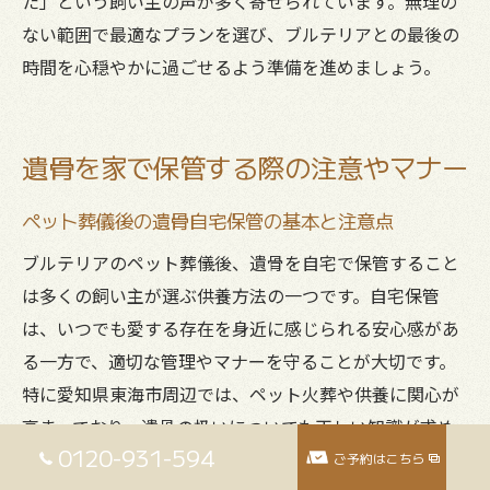
た」という飼い主の声が多く寄せられています。無理の
ない範囲で最適なプランを選び、ブルテリアとの最後の
時間を心穏やかに過ごせるよう準備を進めましょう。
遺骨を家で保管する際の注意やマナー
ペット葬儀後の遺骨自宅保管の基本と注意点
ブルテリアのペット葬儀後、遺骨を自宅で保管すること
は多くの飼い主が選ぶ供養方法の一つです。自宅保管
は、いつでも愛する存在を身近に感じられる安心感があ
る一方で、適切な管理やマナーを守ることが大切です。
特に愛知県東海市周辺では、ペット火葬や供養に関心が
高まっており、遺骨の扱いについても正しい知識が求め
0120-931-594
られています。
ご予約はこちら