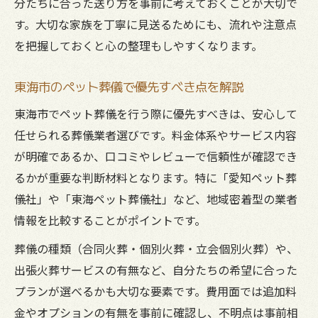
分たちに合った送り方を事前に考えておくことが大切で
費用を抑えつつ丁寧な見送りを叶える方法
す。大切な家族を丁寧に見送るためにも、流れや注意点
東海市で選べるペット葬儀の予算別プラン
を把握しておくと心の整理もしやすくなります。
追加料金に注意したペット葬儀の比較方法
東海市のペット葬儀で優先すべき点を解説
ペット火葬の費用負担を減らすコツ
遺骨を家で保管する際の注意やマナー
東海市でペット葬儀を行う際に優先すべきは、安心して
任せられる葬儀業者選びです。料金体系やサービス内容
ペット葬儀後の遺骨自宅保管の基本と注意
が明確であるか、口コミやレビューで信頼性が確認でき
点
るかが重要な判断材料となります。特に「愛知ペット葬
遺骨を家に置く際のマナーや風水の考え方
儀社」や「東海ペット葬儀社」など、地域密着型の業者
湿気やカビを防ぐ遺骨管理の具体策
情報を比較することがポイントです。
自宅供養の不安を解消するポイント
葬儀の種類（合同火葬・個別火葬・立会個別火葬）や、
ペット葬儀後の遺骨保管期間と法的注意
出張火葬サービスの有無など、自分たちの希望に合った
納得できるペット葬儀の比較と後悔しない方法
プランが選べるかも大切な要素です。費用面では追加料
後悔しないためのペット葬儀比較ポイント
金やオプションの有無を事前に確認し、不明点は事前相