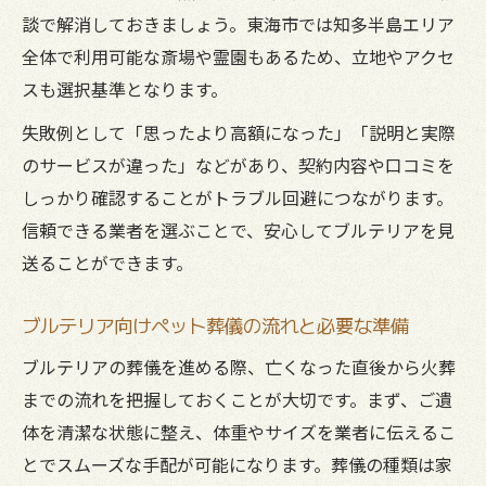
東海市周辺で信頼できるペット葬儀社の選
談で解消しておきましょう。東海市では知多半島エリア
び方
全体で利用可能な斎場や霊園もあるため、立地やアクセ
口コミやレビューを生かした業者選定のコ
スも選択基準となります。
ツ
失敗例として「思ったより高額になった」「説明と実際
予算と希望に合うペット葬儀の選択基準
のサービスが違った」などがあり、契約内容や口コミを
納得できるペット葬儀を実現する事前準備
しっかり確認することがトラブル回避につながります。
信頼できる業者を選ぶことで、安心してブルテリアを見
送ることができます。
ブルテリア向けペット葬儀の流れと必要な準備
ブルテリアの葬儀を進める際、亡くなった直後から火葬
までの流れを把握しておくことが大切です。まず、ご遺
体を清潔な状態に整え、体重やサイズを業者に伝えるこ
とでスムーズな手配が可能になります。葬儀の種類は家