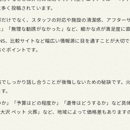
に多く投稿されています。
最適な火葬の時期とタイミングの考え方
容だけでなく、スタッフの対応や施設の清潔感、アフター
安置期間中のトラブル回避ポイント
た」「無理な勧誘がなかった」など、細かな点が満足度に
動物病院への連絡や手続きの流れ
八王子で納得の供養を叶える実践知識
NS、比較サイトなど幅広い情報源に目を通すことが大切
防ぐポイントです。
八王子で選ばれるペット葬儀の供養方法
供養後の心のケアと家族の向き合い方
納骨やメモリアルサービスの選び方
八王子エリアで利用できる供養施設紹介
族でしっかり話し合うことが後悔しないための秘訣です。
ます。
ペット葬儀後の法的手続きと注意点
いか」「予算はどの程度か」「遺骨はどうするか」など具
「南大沢 ペット 火葬」など、地域によって価格差もありま