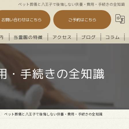
ペット葬儀と八王子で後悔しない供養・費用・手続きの全知識
お問い合わせはこちら
ご予約はこちら
内
当霊園の特徴
アクセス
ブログ
コラム
火葬
用・手続きの全知識
セレモニー
供養
納骨
メモリアル
ペット葬儀と八王子で後悔しない供養・費用・手続きの全知識