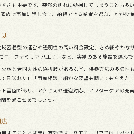
すさも重要です。突然の別れに動揺してしまうことも多い
火葬プラン別の費用比較と選び方ガイド
。家族で事前に話し合い、納得できる業者を選ぶことが後
費用を抑えるためのペット葬儀活用法
実際の手続き事例で流れをわかりやすく紹介
とは
追加料金が発生しやすいケースを解説
地域密着型の運営や透明性の高い料金設定、きめ細やかな
家族で安心できるペット葬儀の進め方
レモニーファミリア 八王子」など、実績のある施設を選ん
家族で話し合うべきペット葬儀のポイント
別火葬と合同火葬の選択肢があるなど、供養方法の多様性
安心できるペット葬儀サービス選びのコツ
して見送れた」「事前相談で細かな要望も聞いてもらえた
ペット葬儀の流れと心の準備をサポート
ット霊園があり、アクセスや送迎対応、アフターケアの充
子どもや高齢者にも伝えやすい説明方法
時間を過ごせるでしょう。
家族全員が納得する供養方法の選び方
火葬の時期や安置方法も詳しく解説
用法
ペット葬儀前に必要な安置方法の基本
用することは非常に有効です。八王子エリアでは「ペット
火葬までに行うべき準備と注意点