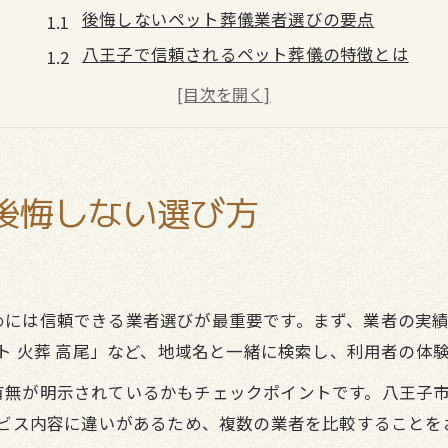
後悔しないペット葬儀業者選びの要点
八王子で信頼されるペット葬儀の特徴とは
ペット葬儀の口コミや評判の上手な活用法
供養方法と費用を家族で話し合うコツ
火葬の種類ごとの注意点と選択基準
八王子エリアのペット火葬事情を整理
後悔しない選び方
八王子のペット火葬サービスの傾向と特徴
ペット葬儀で選ばれる供養方法の違い
高尾や南大沢の火葬施設のポイント解説
めには信頼できる業者選びが最重要です。まず、業者の実
八王子で評判の良いペット葬儀の選び方
ット 火葬 高尾」など、地域名と一緒に検索し、利用者の体
グリムや高尾霊園の火葬事情に迫る
無が明示されているかもチェックポイントです。八王子市内
費用や手続きが気になる方へ実例紹介
ービス内容に違いがあるため、複数の業者を比較することを
ペット葬儀費用の内訳と相場を徹底解説