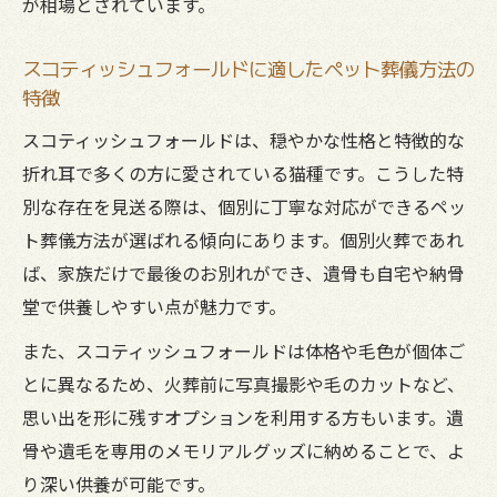
が相場とされています。
ペットが亡くなった時にすぐできる東海市での
対応手順
スコティッシュフォールドに適したペット葬儀方法の
ペット葬儀前に行う初動対応の流れと注意
特徴
点
スコティッシュフォールドは、穏やかな性格と特徴的な
猫が路上で亡くなった際の公的連絡先の確
折れ耳で多くの方に愛されている猫種です。こうした特
認
別な存在を見送る際は、個別に丁寧な対応ができるペッ
自宅でのペット安置に必要な準備と対策
ト葬儀方法が選ばれる傾向にあります。個別火葬であれ
東海市でのペット葬儀社依頼までのステッ
ば、家族だけで最後のお別れができ、遺骨も自宅や納骨
プ
堂で供養しやすい点が魅力です。
火葬手配や供養方法を検討する際のコツ
また、スコティッシュフォールドは体格や毛色が個体ご
納得できる費用で後悔しないペット葬儀の選び
とに異なるため、火葬前に写真撮影や毛のカットなど、
方
思い出を形に残すオプションを利用する方もいます。遺
ペット葬儀費用の相場を知り予算を決める
骨や遺毛を専用のメモリアルグッズに納めることで、よ
方法
り深い供養が可能です。