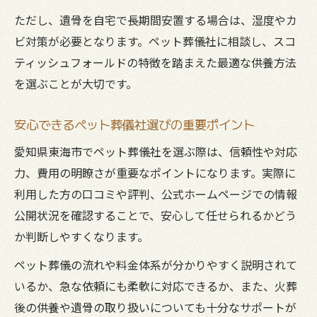
合同火葬と個別火葬の費用と特徴比較
ただし、遺骨を自宅で長期間安置する場合は、湿度やカ
ペット葬儀費用を抑える工夫とポイント紹
ビ対策が必要となります。ペット葬儀社に相談し、スコ
介
ティッシュフォールドの特徴を踏まえた最適な供養方法
返骨の有無で費用が異なるペット葬儀の注
を選ぶことが大切です。
意点
安心できるペット葬儀社選びの重要ポイント
納得いくペット葬儀選びで後悔しないコツ
愛知県東海市でペット葬儀社を選ぶ際は、信頼性や対応
最期の時を穏やかに迎えるためのペット葬儀実
力、費用の明瞭さが重要なポイントになります。実際に
践ガイド
利用した方の口コミや評判、公式ホームページでの情報
ペット葬儀で心穏やかに見送るための心得
公開状況を確認することで、安心して任せられるかどう
家族全員でできるペット葬儀の実践的手順
か判断しやすくなります。
スコティッシュフォールドに寄り添う供養
ペット葬儀の流れや料金体系が分かりやすく説明されて
方法
いるか、急な依頼にも柔軟に対応できるか、また、火葬
忘れたくない思い出を大切にするペット葬
後の供養や遺骨の取り扱いについても十分なサポートが
儀