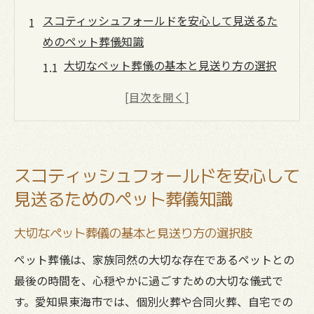
スコティッシュフォールドを安心して見送るた
めのペット葬儀知識
大切なペット葬儀の基本と見送り方の選択
肢
スコティッシュフォールドに適したペット
葬儀方法の特徴
安心できるペット葬儀社選びの重要ポイン
スコティッシュフォールドを安心して
ト
見送るためのペット葬儀知識
知多半島周辺で選ばれるペット葬儀の傾向
家族で納得できるペット葬儀の進め方
大切なペット葬儀の基本と見送り方の選択肢
ペット葬儀の流れと東海市で選ぶ供養方法を徹
ペット葬儀は、家族同然の大切な存在であるペットとの
底解説
最後の時間を、心穏やかに過ごすための大切な儀式で
ペット葬儀の一般的な流れをやさしく解説
す。愛知県東海市では、個別火葬や合同火葬、自宅での