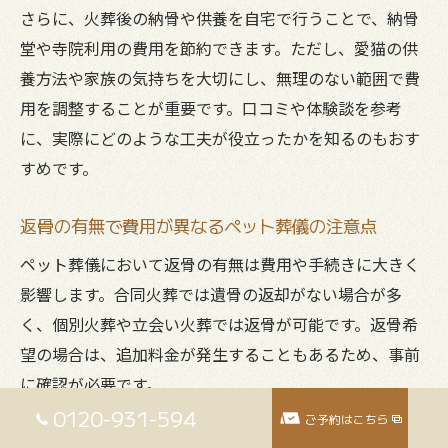
さらに、火葬後の納骨や供養を自宅で行うことで、納骨
堂や寺院利用の費用を節約できます。ただし、愛猫の供
養方法や家族の気持ちを大切にし、無理のない範囲で費
用を調整することが重要です。口コミや体験談を参考
に、実際にどのような工夫が役立ったかを知るのもおす
すめです。
返骨の有無で費用が異なるペット葬儀の注意点
ペット葬儀において返骨の有無は費用や手続きに大きく
影響します。合同火葬では遺骨の返却がない場合が多
く、個別火葬や立会い火葬では返骨が可能です。返骨希
望の場合は、追加料金が発生することもあるため、事前
に確認が必要です。
0120-931-594
ご予約はこちら
また、返骨後の遺骨の安置場所や供養方法も考えておく