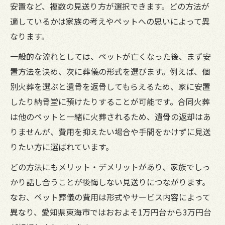
東海市で選べるペット葬儀と供養方法の種
安置など、複数の見送り方が選択できます。どの方法が
類
適しているかは家族の考えやペットへの思いによって異
火葬や納骨などペット葬儀の選択肢比較
なります。
供養方法ごとのメリットと注意点
一般的な流れとしては、ペットが亡くなった後、まず安
東海ペット葬儀社利用時のポイントと流れ
置方法を決め、次に葬儀の形式を選びます。例えば、個
遺骨を自宅に安置する際の疑問とペット葬儀で
別火葬を選ぶと遺骨を返骨してもらえるため、家に安置
の注意点
したり納骨堂に預けたりすることが可能です。合同火葬
は他のペットと一緒に火葬されるため、遺骨の返却はあ
ペット葬儀後の遺骨安置は何日まで可能か
りませんが、費用を抑えたい場合や手間をかけずに見送
遺骨を家に置く際に知るべき良くない理由
りたい方に選ばれています。
気持ちを整理するペット葬儀の供養選択肢
どの方法にもメリット・デメリットがあり、家族でしっ
遺骨安置の期間と適切な切り替えタイミン
かり話し合うことが後悔しない見送りにつながります。
グ
なお、ペット葬儀の費用は形式やサービス内容によって
手元供養と納骨の違いをペット葬儀で考え
異なり、愛知県東海市ではおおよそ1万円台から3万円台
る